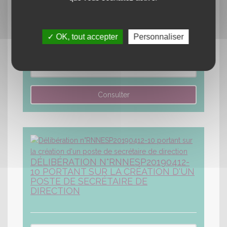
09 PORTANT SUR LA NOMINATION
DES MANDATAIRES DE LA RÉGIE DE
RECETTES DE LA RÉGIE RNNESP
✓ OK, tout accepter
Personnaliser
Lire la suite
DÉLIBÉRATION N°RNNESP20190412-
10 PORTANT SUR LA CRÉATION D'UN
POSTE DE SECRÉTAIRE DE
DIRECTION