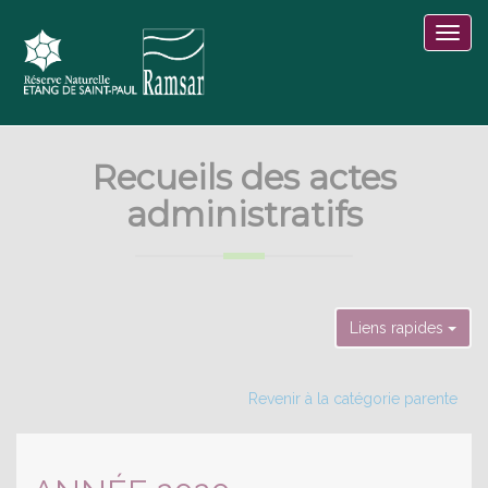
Recueils des actes
administratifs
Liens rapides
Revenir à la catégorie parente