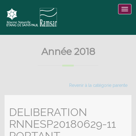
Année 2018
Revenir à la catégorie parente
DELIBERATION
RNNESP20180629-11
PORTANT