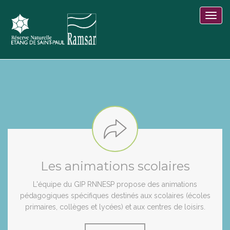
Les animations scolaires
L'équipe du GIP RNNESP propose des animations
pédagogiques spécifiques destinés aux scolaires (écoles
primaires, collèges et lycées) et aux centres de loisirs.