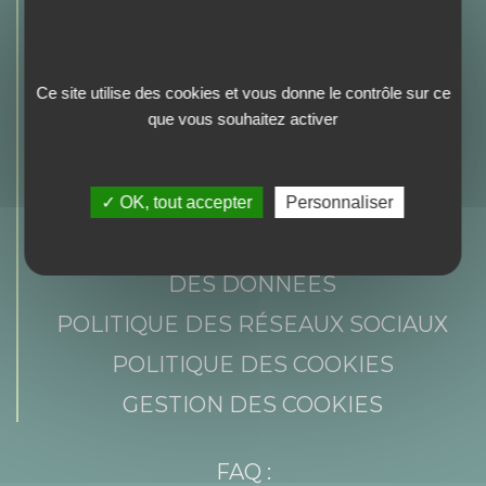
AGENDA
DOCUMENTATIONS
ESPACE PRESSE
Ce site utilise des cookies et vous donne le contrôle sur ce
que vous souhaitez activer
NEWSLETTER
SÉLECTION DE PROFIL
✓ OK, tout accepter
Personnaliser
MENTIONS LÉGALES
POLITIQUE DE CONFIDENTIALITÉ
DES DONNÉES
POLITIQUE DES RÉSEAUX SOCIAUX
POLITIQUE DES COOKIES
GESTION DES COOKIES
FAQ :