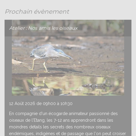
Atelier Libellules
Prochain évènement
22/07
22 Juillet 2026 de 09h00 à 10h30
Atelier : Nos amis les oiseaux
12 Août 2026 de 09h00 à 10h30
En compagnie d'un écogarde animateur passionné des
oiseaux de l'Etang, les 7-12 ans apprendront dans les
moindres détails les secrets des nombreux oiseaux
endémiques, indigènes et de passage que l'on peut croiser