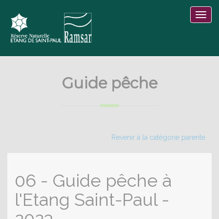
Guide pêche
Revenir à la catégorie parente
06 - Guide pêche à
l'Etang Saint-Paul -
2023