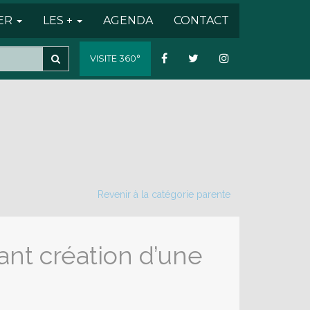
SER
LES +
AGENDA
CONTACT
VISITE 360°
Revenir à la catégorie parente
nt création d’une