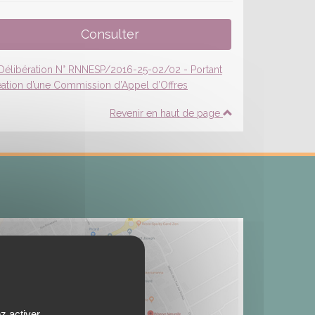
Revenir en haut de page
z activer