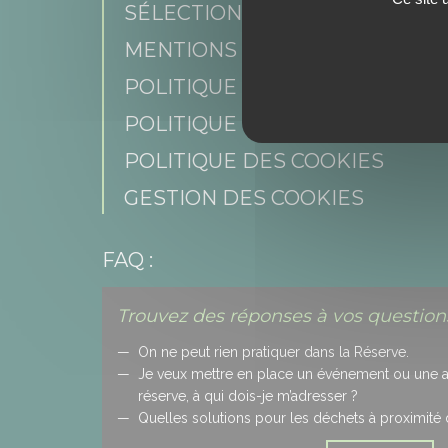
SÉLECTION DE PROFIL
MENTIONS LÉGALES
POLITIQUE DE CONFIDENTIAL
POLITIQUE DES RÉSEAUX SOCI
POLITIQUE DES COOKIES
GESTION DES COOKIES
FAQ :
Trouvez des réponses à vos questions
On ne peut rien pratiquer dans la Réserve.
Je veux mettre en place un événement ou une act
réserve, à qui dois-je m’adresser ?
Quelles solutions pour les déchets à proximité 