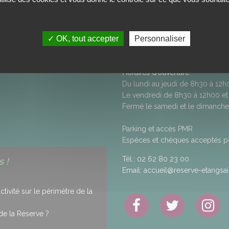
Maison de la Réserve 
✓ OK, tout accepter
Personnaliser
50, rue Anatole Hugot - Savanna
ITÉ DES DONNÉES
97460
SAINT-PAUL
AUX
Horaires d’ouverture
Du lundi au jeudi de 8h30 à 12
Le vendredi de 8h30 à 12h00 et
Fermé le samedi et le dimanche
Parking et accès PMR
Espèces et chèques acceptés pou
Tél.:
02 62 80 23 00
 !
Email:
accueil@reserve-etangsain
ivité sur le périmètre de la
de la Réserve ?