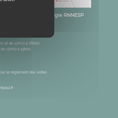
Etang de Saint-Paul / Régie RNNESP
h00 et de 13h00 à 16h00
 de 13h00 à 15h00
.
r le règlement des visites.
tpaul.fr