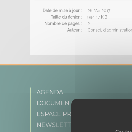
Date de mise à jour :
26 Mai 2017
Taille du fichier :
994.47 KiB
Nombre de pages :
2
Auteur :
Conseil d'administrati
AGENDA
DOCUMENTATIONS
ESPACE PRESSE
NEWSLETTER
Ce site 