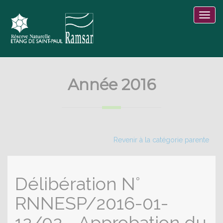
Année 2016
Revenir à la catégorie parente
Délibération N°
RNNESP/2016-01-
12/02 - Approbation du