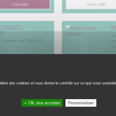
Lire la suite
 FRUITS -
R
ON
Do
s mouches des fruits et les
mé
Do
Lire la suite
utilise des cookies et vous donne le contrôle sur ce que vous souhaite
✓ OK, tout accepter
Personnaliser