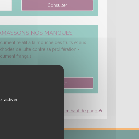
AMASSONS NOS MANGUES
cument relatif à la mouche des fruits et aux
thodes de lutte contre sa prolifération -
cument français
z activer
Revenir en haut de page