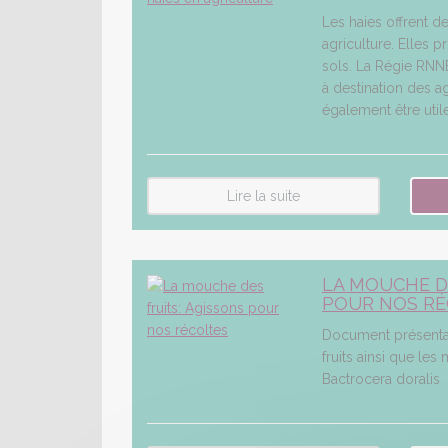
Les haies offrent 
agriculture. Elles p
sols. La Régie RNN
à destination des ag
également être utile
Lire la suite
LA MOUCHE D
POUR NOS RÉ
Document présenta
fruits ainsi que les
Bactrocera doralis