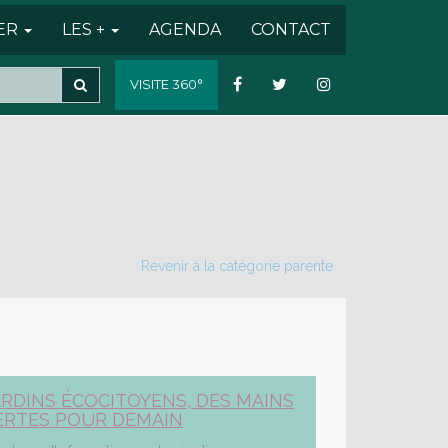
SER
LES +
AGENDA
CONTACT
VISITE 360°
Revenir à la catégorie parente
ARDINS ÉCOCITOYENS, DES MAINS
ERTES POUR DEMAIN