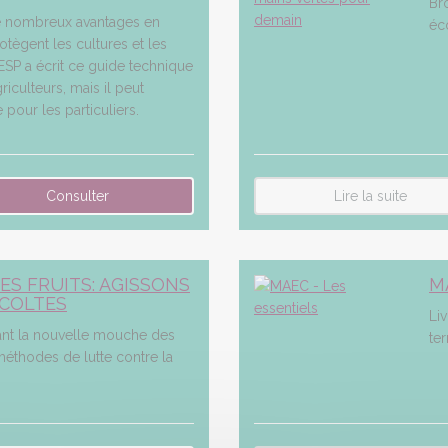
Br
de nombreux avantages en
éc
rotègent les cultures et les
ESP a écrit ce guide technique
riculteurs, mais il peut
 pour les particuliers.
Lire la suite
ES FRUITS: AGISSONS
M
COLTES
Li
nt la nouvelle mouche des
te
 méthodes de lutte contre la