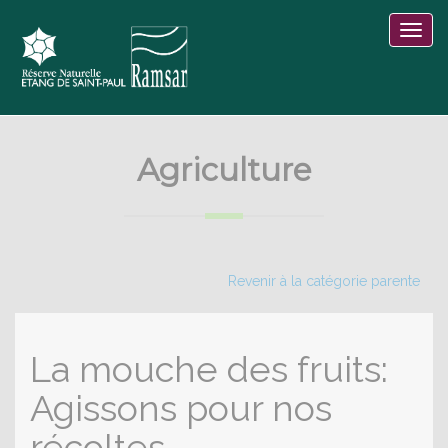
Agriculture
Revenir à la catégorie parente
La mouche des fruits:
Agissons pour nos
récoltes