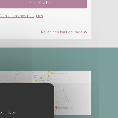
Revenir en haut de page
z activer