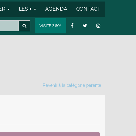
SER
LES +
AGENDA
CONTACT
VISITE 360°
Revenir à la catégorie parente