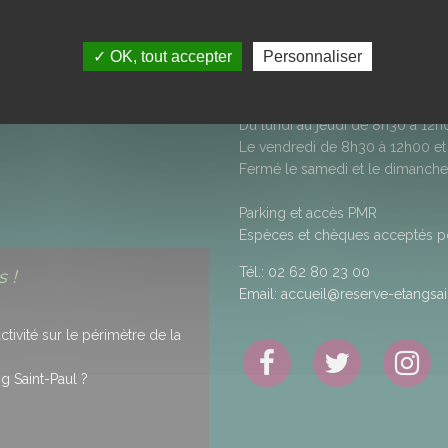
Maison de la Réserve 
50, rue Anatole Hugot - Savanna
ITÉ DES DONNÉES
✓ OK, tout accepter
Personnaliser
97460
SAINT-PAUL
AUX
Horaires d’ouverture
Du lundi au jeudi de 8h30 à 12
Le vendredi de 8h30 à 12h00 et
Fermé le samedi et le dimanche
Parking et accès PMR
Espèces et chèques acceptés pou
Tél.:
02 62 80 23 00
 !
Email:
accueil@reserve-etangsain
ivité sur le périmètre de la
g Saint-Paul ?