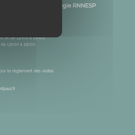
Etang de Saint-Paul / Régie RNNESP
h00 et de 13h00 à 16h00
 de 13h00 à 15h00
.
r le règlement des visites.
tpaul.fr