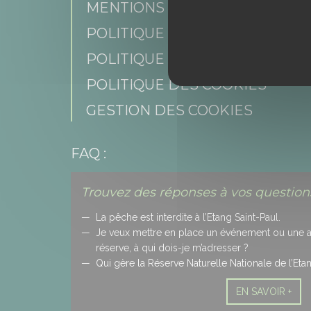
MENTIONS LÉGALES
POLITIQUE DE CONFIDENTIAL
POLITIQUE DES RÉSEAUX SOCI
POLITIQUE DES COOKIES
GESTION DES COOKIES
FAQ :
Trouvez des réponses à vos questions
La pêche est interdite à l’Etang Saint-Paul.
Je veux mettre en place un événement ou une act
réserve, à qui dois-je m’adresser ?
Qui gère la Réserve Naturelle Nationale de l’Etan
EN SAVOIR +