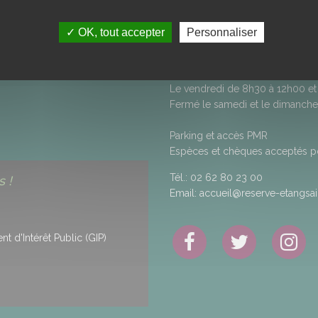
50, rue Anatole Hugot - Savanna
ITÉ DES DONNÉES
97460
SAINT-PAUL
✓ OK, tout accepter
Personnaliser
AUX
Horaires d’ouverture
Du lundi au jeudi de 8h30 à 12
Le vendredi de 8h30 à 12h00 et
Fermé le samedi et le dimanche
Parking et accès PMR
Espèces et chèques acceptés pou
Tél.:
02 62 80 23 00
 !
Email:
accueil@reserve-etangsain
 d'Intérêt Public (GIP)