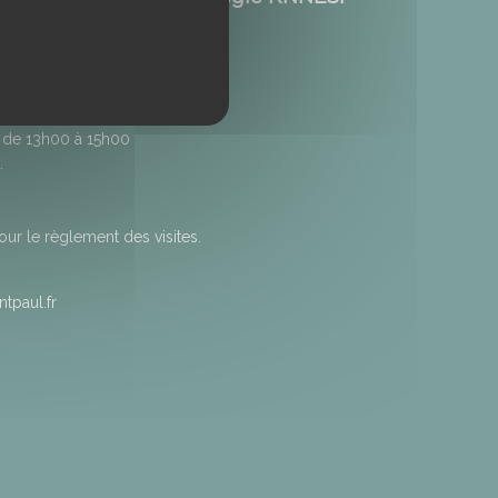
h00 et de 13h00 à 16h00
 de 13h00 à 15h00
.
r le règlement des visites.
tpaul.fr