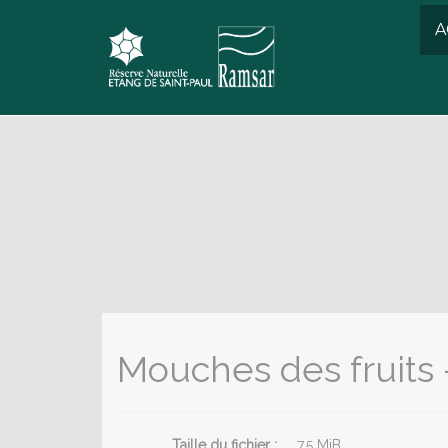
A
Mouches des fruits 
Taille du fichier :
7.5 MiB