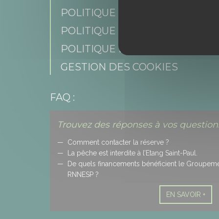
POLITIQUE DE CONFIDENTIAL
POLITIQUE DES RÉSEAUX SOCI
POLITIQUE DES COOKIES
GESTION DES COOKIES
FAQ :
Trouvez des réponses à vos questions
Comment contacter la réserve ?
La pêche est interdite à l’Etang Saint-Paul.
De quels financements bénéficient le Groupement
RNNESP ?
EN SAVOIR +