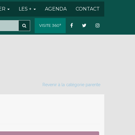
SER
LES +
AGENDA
CONTACT
VISITE 360°
Revenir à la catégorie parente