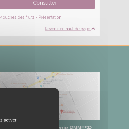
Revenir en haut de page
z activer
Etang de Saint-Paul / Régie RNNESP