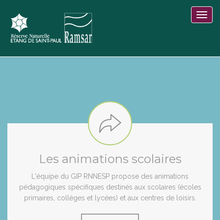
Les animations scolaires
L'équipe du GIP RNNESP propose des animations
pédagogiques spécifiques destinés aux scolaires (écoles
primaires, collèges et lycées) et aux centres de loisirs.