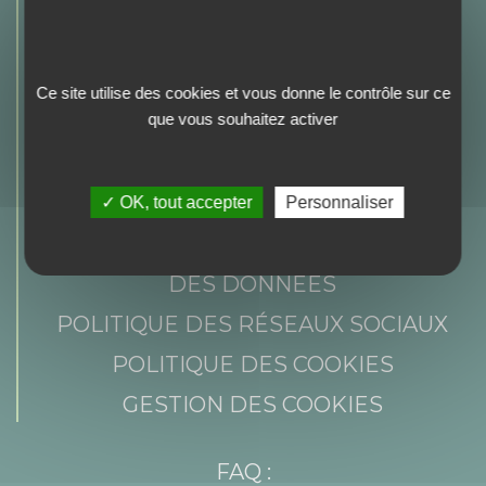
AGENDA
DOCUMENTATIONS
NEWS SPACE
Ce site utilise des cookies et vous donne le contrôle sur ce
que vous souhaitez activer
NEWSLETTER
PROFILE SELECTION
✓ OK, tout accepter
Personnaliser
MENTIONS LÉGALES
POLITIQUE DE CONFIDENTIALITÉ
DES DONNÉES
POLITIQUE DES RÉSEAUX SOCIAUX
POLITIQUE DES COOKIES
GESTION DES COOKIES
FAQ :