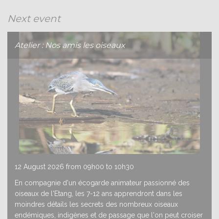
Atelier Libellules
Next event
22/07
22 July 2026 from 09h00 to 10h30
Atelier : Nos amis les oiseaux
12 August 2026 from 09h00 to 10h30
En compagnie d'un écogarde animateur passionné des
oiseaux de l'Etang, les 7-12 ans apprendront dans les
moindres détails les secrets des nombreux oiseaux
endémiques, indigènes et de passage que l'on peut croiser