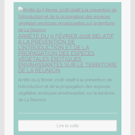
ARRÊTÉ DU 9 FÉVRIER 2018 RELATIF
À LA PRÉVENTION DE
L’INTRODUCTION ET DE LA
PROPAGATION DES ESPÈCES
VÉGÉTALES EXOTIQUES
ENVAHISSANTES SUR LE TERRITOIRE
DE LA RÉUNION
Arrêté du 9 février 2018 relatif à la prévention de
l’introduction et de la propagation des espèces
végétales exotiques envahissantes sur le territoire
de La Réunion
Lire la suite