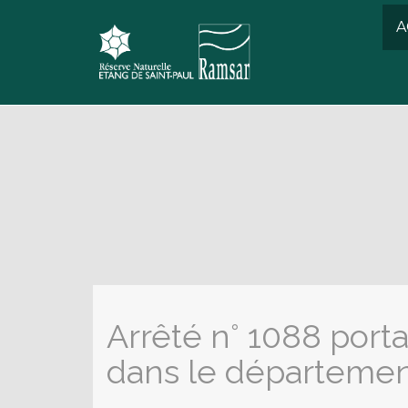
A
Arrêté n° 1088 port
dans le départemen