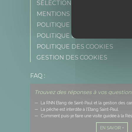
SÉLECTION DE PROFIL
MENTIONS LÉGALES
POLITIQUE DE CONFIDENTIAL
POLITIQUE DES RÉSEAUX SOCI
POLITIQUE DES COOKIES
GESTION DES COOKIES
FAQ :
Trouvez des réponses à vos questions
La RNN Etang de Saint-Paul et la gestion des ca
La pêche est interdite à l’Etang Saint-Paul.
Comment puis-je faire une visite guidée à la Ré
EN SAVOIR +