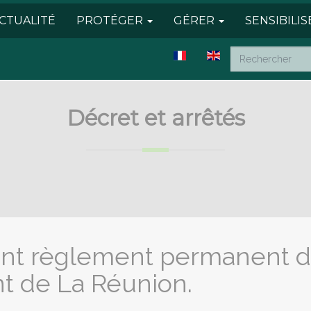
CTUALITÉ
PROTÉGER
GÉRER
SENSIBILI
Décret et arrêtés
ant règlement permanent d
t de La Réunion.