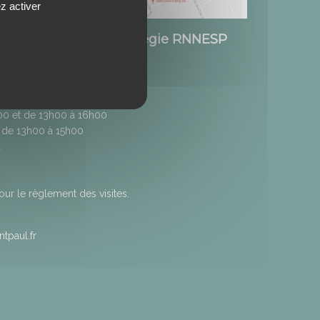
z activer
Etang de Saint-Paul / Régie RNNESP
h00 et de 13h00 à 16h00
 de 13h00 à 15h00
.
r le règlement des visites.
tpaul.fr