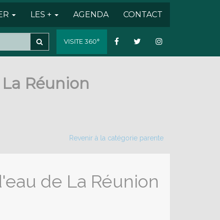
SER
LES +
AGENDA
CONTACT
VISITE 360°
e La Réunion
Revenir à la catégorie parente
 d'eau de La Réunion