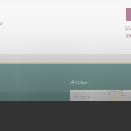
on
Accès :