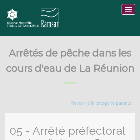
Arrêtés de pêche dans les
cours d'eau de La Réunion
Revenir à la catégorie parente
05 - Arrêté préfectoral