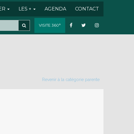
SER
LES +
AGENDA
CONTACT
VISITE 360°
Revenir à la catégorie parente