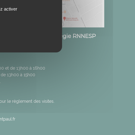
z activer
Etang de Saint-Paul / Régie RNNESP
h00 et de 13h00 à 16h00
 de 13h00 à 15h00
.
r le règlement des visites.
tpaul.fr