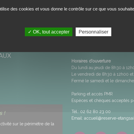
utilise des cookies et vous donne le contrôle sur ce que vous souhaite
✓ OK, tout accepter
Personnaliser
Maison de la Réserve 
50, rue Anatole Hugot - Savanna
ITÉ DES DONNÉES
97460
SAINT-PAUL
AUX
Horaires d’ouverture
Du lundi au jeudi de 8h30 à 12
Le vendredi de 8h30 à 12h00 et
Fermé le samedi et le dimanche
Parking et accès PMR
Espèces et chèques acceptés pou
Tél.:
02 62 80 23 00
 !
Email:
accueil@reserve-etangsain
ivité sur le périmètre de la