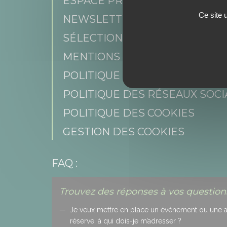
ESPACE PRESSE
Ce site 
NEWSLETTER
SÉLECTION DE PROFIL
MENTIONS LÉGALES
POLITIQUE DE CONFIDENTIAL
POLITIQUE DES RÉSEAUX SOCI
POLITIQUE DES COOKIES
GESTION DES COOKIES
FAQ :
Trouvez des réponses à vos questions
Je veux mettre en place un événement ou une act
réserve, à qui dois-je m’adresser ?