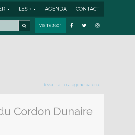
SER
LES +
AGENDA
CONTACT
VISITE 360°
Revenir à la catégorie parente
 du Cordon Dunaire