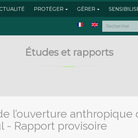
CTUALITÉ
PROTÉGER
GÉRER
SENSIBILI
Études et rapports
de l’ouverture anthropique
l - Rapport provisoire