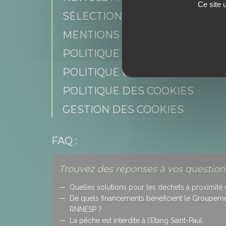
Ce site 
SÉLECTION DE PROFIL
MENTIONS LÉGALES
POLITIQUE DE CONFIDENTIAL
POLITIQUE DES RÉSEAUX SOCI
POLITIQUE DES COOKIES
GESTION DES COOKIES
FAQ :
Trouvez des réponses à vos questions
Quelles solutions pour les déchets à proximité 
De quels financements bénéficient le Groupement
RNNESP ?
La pêche est interdite à l’Etang Saint-Paul.