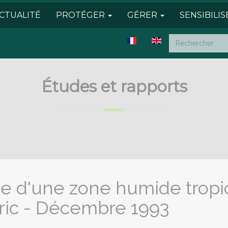
CTUALITÉ
PROTÉGER
GÉRER
SENSIBILI
Études et rapports
e d'une zone humide tropica
ic - Décembre 1993