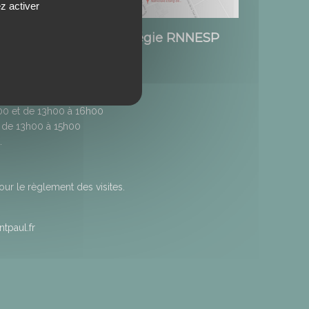
z activer
Etang de Saint-Paul / Régie RNNESP
h00 et de 13h00 à 16h00
 de 13h00 à 15h00
.
r le règlement des visites.
tpaul.fr