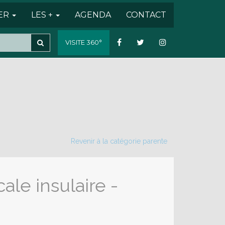
SER
LES +
AGENDA
CONTACT
VISITE 360°
Revenir à la catégorie parente
le insulaire -