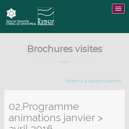
Brochures visites
Revenir à la catégorie parente
02.Programme
animations janvier >
avril 2016