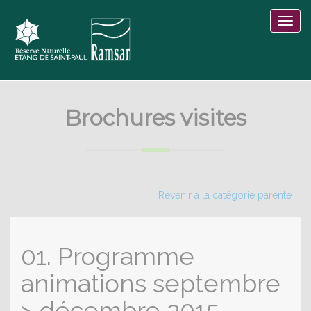
Brochures visites
Revenir à la catégorie parente
01. Programme
animations septembre
> décembre 2015