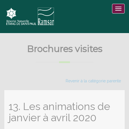
Brochures visites
Revenir à la catégorie parente
13. Les animations de
janvier à avril 2020