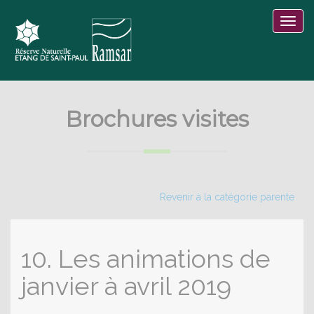
Brochures visites
Revenir à la catégorie parente
10. Les animations de
janvier à avril 2019